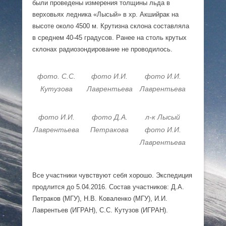
были проведены измерения толщины льда в
верховьях ледника «Лысый» в хр. Акшийрак на
высоте около 4500 м. Крутизна склона составляла
в среднем 40-45 градусов. Ранее на столь крутых
склонах радиозондирование не проводилось.
фото. С.С.
фото И.И.
фото И.И.
Кутузова
Лаврентьева
Лаврентьева
фото И.И.
фото Д.А.
л-к Лысый
Лаврентьева
Петракова
фото И.И.
Лаврентьева
Все участники чувствуют себя хорошо. Экспедиция
продлится до 5.04.2016. Состав участников: Д.А.
Петраков (МГУ), Н.В. Коваленко (МГУ), И.И.
Лаврентьев (ИГРАН), С.С. Кутузов (ИГРАН).