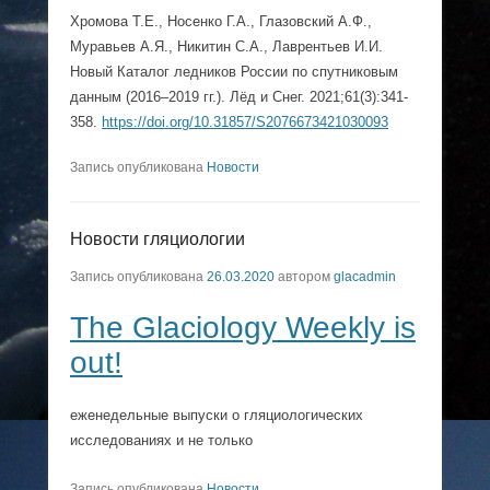
Хромова Т.Е., Носенко Г.А., Глазовский А.Ф.,
Муравьев А.Я., Никитин С.А., Лаврентьев И.И.
Новый Каталог ледников России по спутниковым
данным (2016–2019 гг.). Лёд и Снег. 2021;61(3):341-
358.
https://doi.org/10.31857/S2076673421030093
Запись опубликована
Новости
Новости гляциологии
Запись опубликована
26.03.2020
автором
glacadmin
The Glaciology Weekly is
out!
еженедельные выпуски о гляциологических
исследованиях и не только
Запись опубликована
Новости