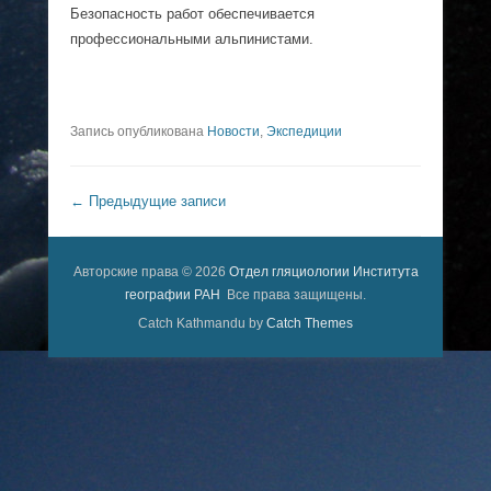
Безопасность работ обеспечивается
профессиональными альпинистами.
Запись опубликована
Новости
,
Экспедиции
Навигация по записям
←
Предыдущие записи
Авторские права © 2026
Отдел гляциологии Института
географии РАН
Все права защищены.
Catch Kathmandu by
Catch Themes